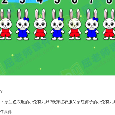
?
：穿兰色衣服的小兔有几只?既穿红衣服又穿红裤子的小兔有几
PT课件