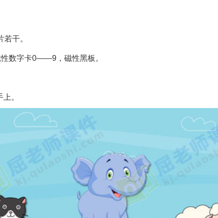
片若干。
性数字卡0——9，磁性黑板。
手上。