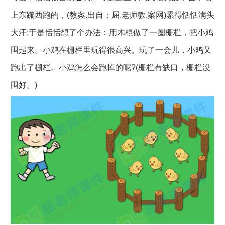
上东蹦西跑的，(教案.出自：屈.老师教.案网)累得恬恬满头
大汗;于是恬恬想了个办法：用木棍做了一圈栅栏，把小鸡
围起来。小鸡在栅栏里玩得很高兴。玩了一会儿，小鸡又
跑出了栅栏。小鸡怎么会跑掉的呢?(栅栏有缺口，栅栏没
围好。)