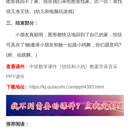
图形就回不了家。现在我们来给图形找家。比一比：谁找
得又准又快。(幼儿和电脑玩游戏)
三、结束部分：
小朋友真聪明，图形都快活地回到了自己的家，恬恬
可高兴了!她邀请小朋友和她一起跳小鸡舞，你们愿意吗?
(师、幼跳舞。)
查看课件
：
中班数学课件《恬恬和小鸡》教案学具音乐
PPT课件
下载地址
：
https://kj.qulaoshi.com/ppt/4393.html
推荐阅读：