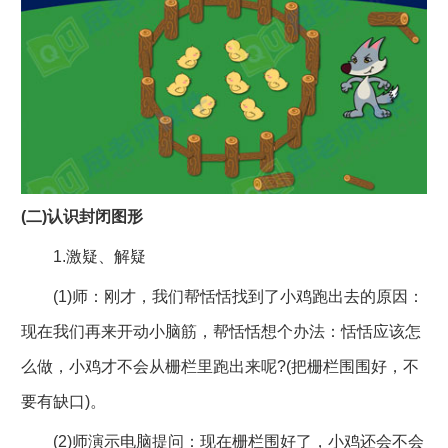
(二)认识封闭图形
1.激疑、解疑
(1)师：刚才，我们帮恬恬找到了小鸡跑出去的原因：
现在我们再来开动小脑筋，帮恬恬想个办法：恬恬应该怎
么做，小鸡才不会从栅栏里跑出来呢?(把栅栏围围好，不
要有缺口)。
(2)师演示电脑提问：现在栅栏围好了，小鸡还会不会